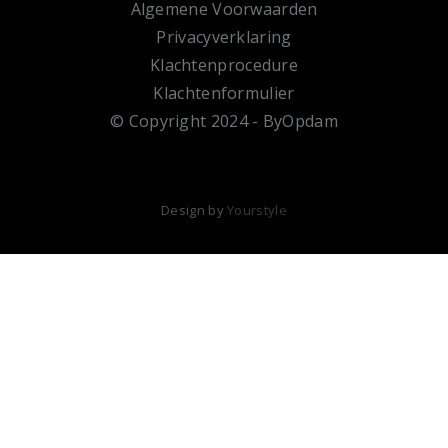
Algemene Voorwaarden
Privacyverklaring
Klachtenprocedure
Klachtenformulier
© Copyright 2024 - ByOpdam
Design by
Yourstyle