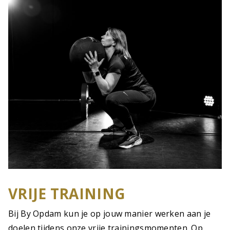
VRIJE TRAINING
Bij By Opdam kun je op jouw manier werken aan je
doelen tijdens onze vrije trainingsmomenten. Op